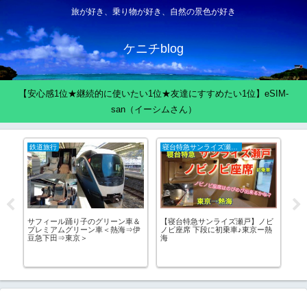
旅が好き、乗り物が好き、自然の景色が好き
ケニチblog
【安心感1位★継続的に使いたい1位★友達にすすめたい1位】eSIM-
san（イーシムさん）
鉄道旅行
鉄道旅行
戸】ノビ
銚子電鉄に初乗車！レトロ感満載
高崎から新幹線を使わずに軽井沢
東京ー熱
のなつかしい電車！（銚子電気鉄
へ行く♪JR信越本線＆JRバス関
道）
東！