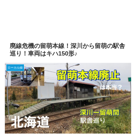
廃線危機の留萌本線！深川から留萌の駅舎
巡り！車両はキハ150形♪
ローカル線