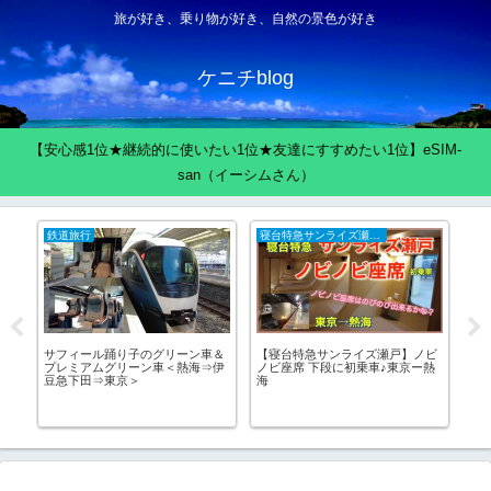
旅が好き、乗り物が好き、自然の景色が好き
ケニチblog
【安心感1位★継続的に使いたい1位★友達にすすめたい1位】eSIM-
san（イーシムさん）
鉄道旅行
寝台特急サンライズ瀬戸出雲
鉄
国
サフィール踊り子のグリーン車＆
【寝台特急サンライズ瀬戸】ノビ
銚
プレミアムグリーン車＜熱海⇒伊
ノビ座席 下段に初乗車♪東京ー熱
の
豆急下田⇒東京＞
海
道