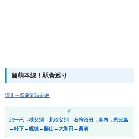
留萌本線！駅舎巡り
深川ー留萌間時刻表
北一已
→
秩父別
→
北秩父別
→
石狩沼田
→
真布
→
恵比島
→
峠下
→
幌糠
→
藤山
→
大和田
→
留萌