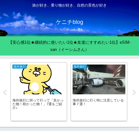
旅が好き、乗り物が好き、自然の景色が好き
ケニチblog
【安心感1位★継続的に使いたい1位★友達にすすめたい1位】eSIM-
san（イーシムさん）
海外旅行
海外旅行
空
リ
海外旅行に持って行って「良かっ
プ
海外旅行に行く時に注意している
た物！助かった物！」7選をご紹
釜
事７選！
介♪
港