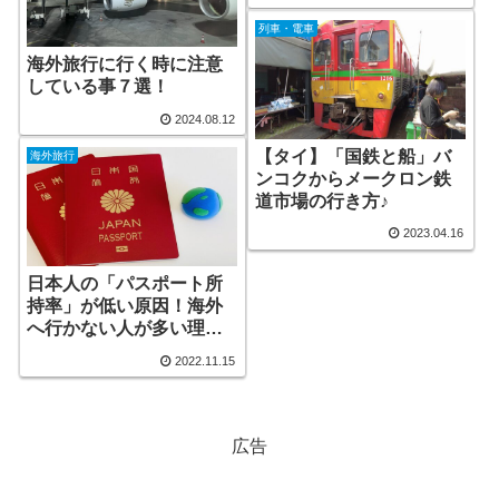
列車・電車
海外旅行に行く時に注意
している事７選！
2024.08.12
【タイ】「国鉄と船」バ
海外旅行
ンコクからメークロン鉄
道市場の行き方♪
2023.04.16
日本人の「パスポート所
持率」が低い原因！海外
へ行かない人が多い理由
について
2022.11.15
広告